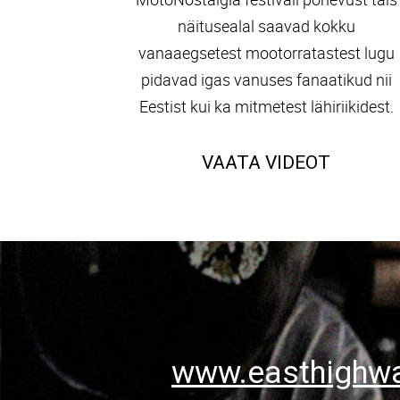
näitusealal saavad kokku
vanaaegsetest mootorratastest lugu
pidavad igas vanuses fanaatikud nii
Eestist kui ka mitmetest lähiriikidest.
VAATA VIDEOT
www.easthighw