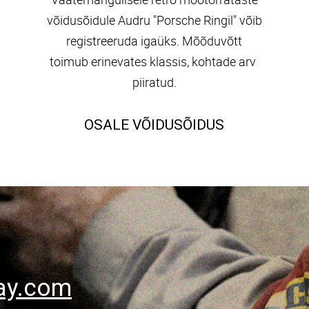
võidusõidule Audru "Porsche Ringil" võib
registreeruda igaüks. Mõõduvõtt
toimub erinevates klassis, kohtade arv
piiratud.
OSALE VÕIDUSÕIDUS
ay.com