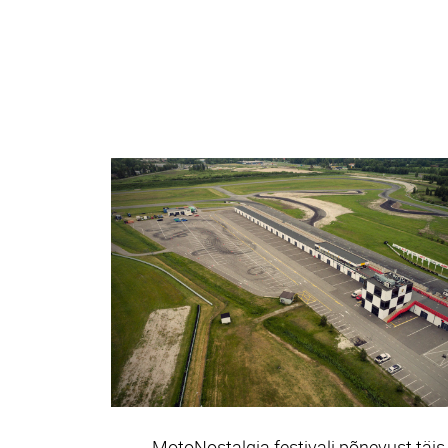
MotoNostalgia festivali põnevust täis