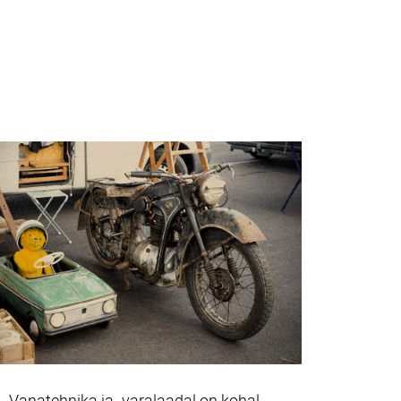
Vanatehnika ja -varalaadal on kohal