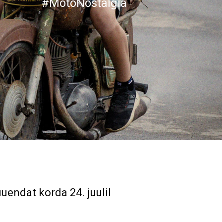
#MotoNostalgia
uuendat korda
24. juulil