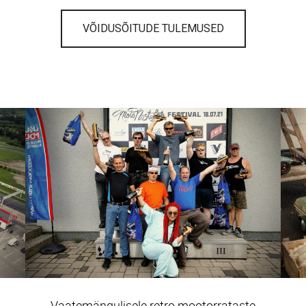
VÕIDUSÕITUDE TULEMUSED
Vaatemängulisele retro mootorrataste