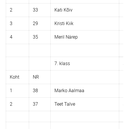
2
33
Kati Kõiv
K-
3
29
Kristi Kiik
Iz 
4
35
Meril Närep
Dn
7. klass
So
Koht
NR
1
38
Marko Aalmaa
Ka
2
37
Teet Talve
Su
Kü