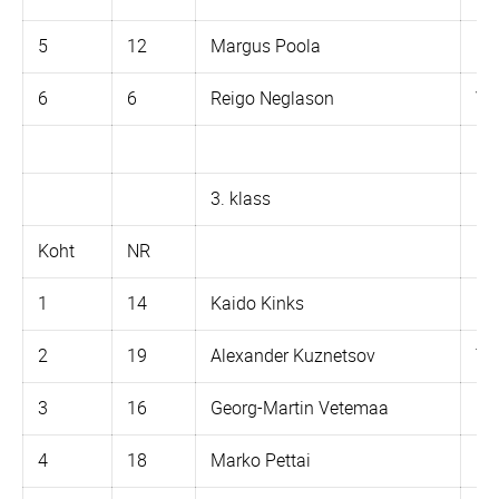
5
12
Margus Poola
Ka
6
6
Reigo Neglason
Vj
3. klass
Ko
Koht
NR
1
14
Kaido Kinks
Mu
2
19
Alexander Kuznetsov
TG
3
16
Georg-Martin Vetemaa
Mu
4
18
Marko Pettai
Ka