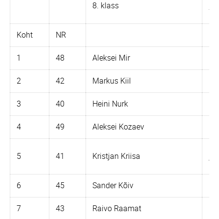
8. klass
75
Koht
NR
1
48
Aleksei Mir
Ur
2
42
Markus Kiil
Dn
3
40
Heini Nurk
Dn
4
49
Aleksei Kozaev
K7
Ho
5
41
Kristjan Kriisa
VF
6
45
Sander Kõiv
Dn
7
43
Raivo Raamat
K-