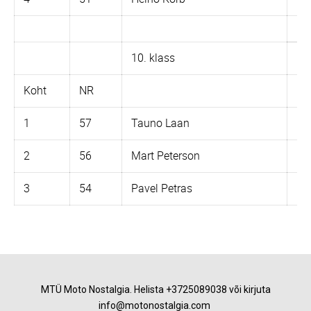
10. klass
Kü
Koht
NR
1
57
Tauno Laan
Dn
2
56
Mart Peterson
K-
3
54
Pavel Petras
Ur
MTÜ Moto Nostalgia.
Helista +3725089038 või kirjuta
info@motonostalgia.com