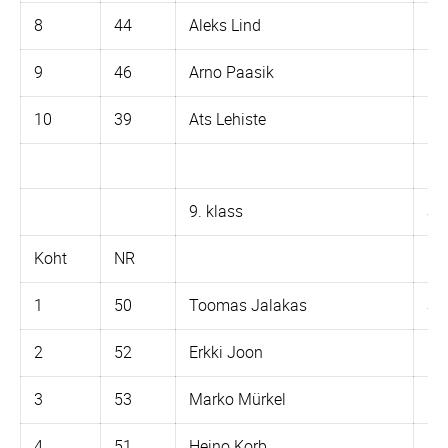
8
44
Aleks Lind
K-
9
46
Arno Paasik
KM
10
39
Ats Lehiste
K-
9. klass
So
Koht
NR
1
50
Toomas Jalakas
Su
2
52
Erkki Joon
CZ
3
53
Marko Mürkel
Iz 
4
51
Heino Korb
Iz