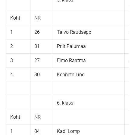
35
Koht
NR
1
26
Taivo Raudsepp
Ja
2
31
Priit Palumaa
Pa
3
27
Elmo Raatma
Ja
4
30
Kenneth Lind
Iz-
6. klass
Na
Koht
NR
1
34
Kadi Lomp
Dn