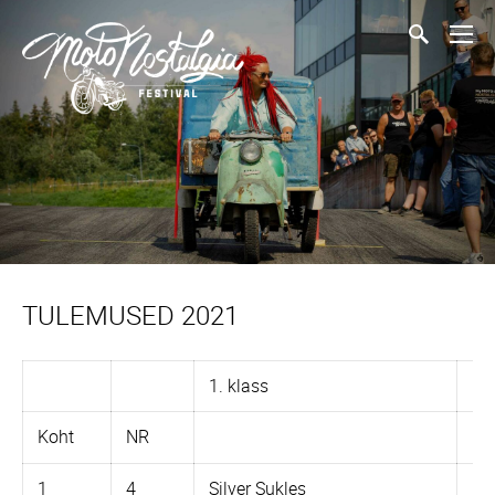
TULEMUSED 2021
1. klass
Mo
Koht
NR
1
4
Silver Sukles
De