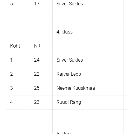
5
17
Silver Sukles
Ka
4. klass
So
Koht
NR
1
24
Silver Sukles
Iz 
2
22
Raiver Lepp
Ja
3
25
Neeme Kuuskmaa
Iz 
4
23
Ruudi Rang
Ja
Kü
5. klass