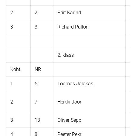
2
2
Priit Karind
RM
3
3
Richard Pallon
RM
2. klass
So
Koht
NR
1
5
Toomas Jalakas
Ho
Mi
2
7
Heikki Joon
3.
3
13
Oliver Sepp
Dü
4
8
Peeter Pekri
K5